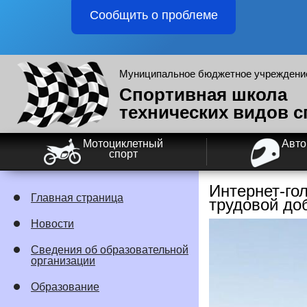
Сообщить о проблеме
Муниципальное бюджетное учреждение
Спортивная школа
технических видов с
Мотоциклетный
Авт
спорт
Интернет-го
Главная страница
трудовой до
Новости
Сведения об образовательной
организации
Образование