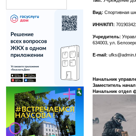
Тип:
Учреждение доп
Вид:
Спортивная ш
ИНН/КПП:
70190342
Учредитель:
Управл
634003, ул. Белозер
E-mail:
ufks@admin.
Начальник управл
Заместитель нача
Начальник отдел ф