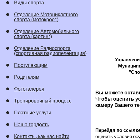
Виды спорта
Отделение Мотоциклетного
спорта (мотокросс)
Отделение Автомобильного
спорта (картинг)
Отделение Радиоспорта
(спортивная радиопеленгация)
Управлени
Поступающим
Муниципа
"Спо
Родителям
Фотогалерея
Вы можете остав
Чтобы оценить у
Тренировочный процесс
камеру Вашего те
Платные услуги
Наша гордость
Перейдя по ссылке
Контакты, как нас найти
оценить условия ос