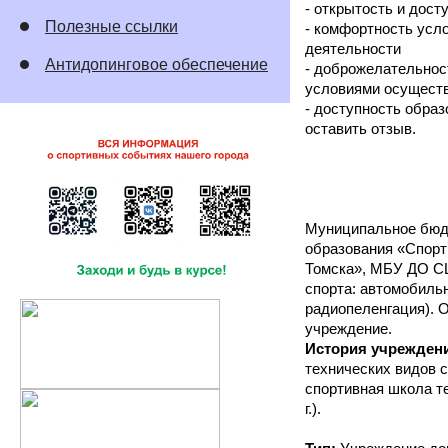
- открытость и дос
Полезные ссылки
- комфортность усл
деятельности
Антидопинговое обеспечение
- доброжелательнос
условиями осуществ
- доступность обра
оставить отзыв.
Муниципальное бюд
образования «Спорт
Томска», МБУ ДО СШ
спорта: автомобильн
радиопеленгация). 
учреждение.
История учрежден
технических видов с
спортивная школа те
г.).