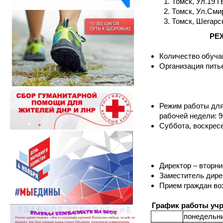
Томск, Ул.19 Г
Томск, Ул.Сми
Томск, Шегарс
РЕЖ
Количество обуча
Организация пить
Режим работы для
рабочей недели: 9
Суббота, воскрес
Директор – вторник
Заместитель дирек
Прием граждан во
График работы уч
понедельн