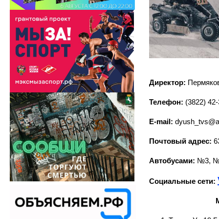
Директор:
Пермяко
Телефон:
(3822) 42-
E-mail:
dyush_tvs@a
Почтовый адрес:
63
Автобусами:
№3, №
Социальные сети: