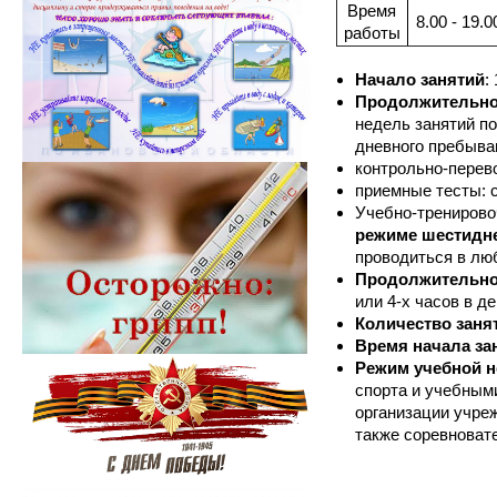
Время
8.00 - 19.0
работы
Начало занятий
:
Продолжительнос
недель занятий по
дневного пребыва
контрольно-перево
приемные тесты: с
Учебно-тренирово
режиме шестидне
проводиться в люб
Продолжительнос
или 4-х часов в де
Количество заня
Время начала за
Режим учебной 
спорта и учебным
организации учреж
также соревноват